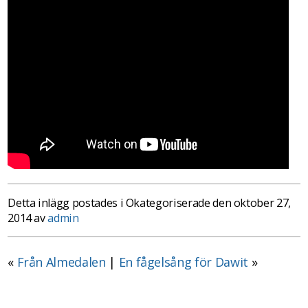
Detta inlägg postades i Okategoriserade den oktober 27,
2014 av
admin
«
Från Almedalen
|
En fågelsång för Dawit
»