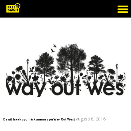
Tag Archive: Way Out West
augusti 8, 2016
Dawit Isaak uppmärksammas på Way Out West
På Way Out West 11-13 augusti kommer du som är på plats att kunna lyssna på ett samtal
om Dawit Isaak och Eritrea. Medverkar gör Dawits äldsta dotter Betlehem Isaak och