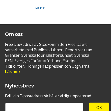
journalisten Martin Schibbye. Bland annat kommer de att prata om läget i Eritrea, senaste
nytt om Dawits situation och 360-filmen som spelades in i våras i Eritrea kommer att visas.
Missa inte detta om du är där!
Läs mer
Om oss
Free Dawit drivs av Stödkommitten Free Dawit i
samarbete med Publicistklubben, Reportrar utan
Gränser, Svenska Journalistförbundet, Svenska
PEN, Sveriges Författarförbund, Sveriges
Tidskrifter, Tidningen Expressen och Utgivarna.
Läs mer
Nyhetsbrev
Fyll i din E-postadress så håller vi dig uppdaterad.