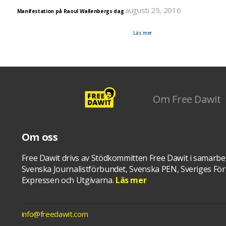
augusti 25, 2016
Manifestation på Raoul Wallenbergs dag
Nu på lördag, 27 augusti, äger en manifestation rum på Raoul Wallenbergs dag, Sveriges natione
dag för civilkurage och medmänsklighet. Sitt med Dawit kommer att finnas på plats det är möjlig
sitta i cellen en stund mellan 12-17.00. Välkommen.
Läs mer
Om Free Dawit
Om oss
Free Dawit drivs av Stödkommitten Free Dawit i samarbe
Svenska Journalistförbundet, Svenska PEN, Sveriges Förf
Expressen och Utgivarna.
Läs mer
info@freedawit.com