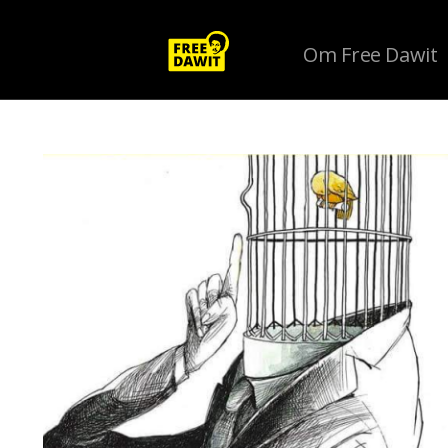
Om Free Dawit
Tag Archive: Raoul Wallenbergs dag