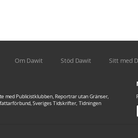
lla
t att
Om Dawit
Stöd Dawit
Sitt med 
te med Publicistklubben, Reportrar utan Gränser,
attarförbund, Sveriges Tidskrifter, Tidningen