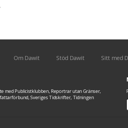
,
som 13
Om Dawit
Stöd Dawit
Sitt med 
te med Publicistklubben, Reportrar utan Gränser,
attarförbund, Sveriges Tidskrifter, Tidningen