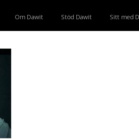
Om Dawit
Stöd Dawit
Sitt med 