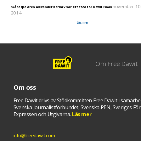
november 10
Skådespelaren Alexander Karim visar sitt stöd för Dawit Isaak
2014
Se skådespelaren Alexander Karims tankar över att siitta inlåst i ovisshet och isolering så länge 
år. En del av projektet Fågelsång för Dawit Isaak.
Läs mer
Om Free Dawit
Om oss
Free Dawit drivs av Stödkommitten Free Dawit i samarbe
Svenska Journalistförbundet, Svenska PEN, Sveriges Förf
Expressen och Utgivarna.
Läs mer
info@freedawit.com