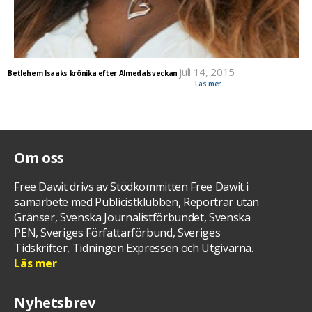
juli 14, 2015
Betlehem Isaaks krönika efter Almedalsveckan
Betlehem Isaak skriver om sitt första besök till Almedalen i GT.
Läs mer
Om oss
Free Dawit drivs av Stödkommitten Free Dawit i
samarbete med Publicistklubben, Reportrar utan
Gränser, Svenska Journalistförbundet, Svenska
PEN, Sveriges Författarförbund, Sveriges
Tidskrifter, Tidningen Expressen och Utgivarna.
Läs mer
Nyhetsbrev