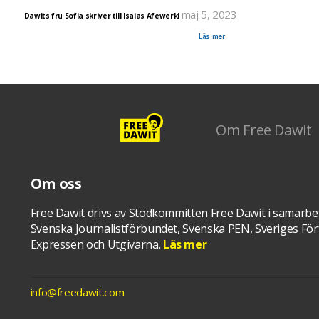
maj 5, 2023
Dawits fru Sofia skriver till Isaias Afewerki
Härom veckan skrev Sofia Berhane, Dawit Isaaks fru, brev till Eritreas president Isaias Afewerki 
förhoppningen att hon ska få ett livstecken från maken.
Läs mer
Om Free Dawit
Om oss
Free Dawit drivs av Stödkommitten Free Dawit i samarbe
Svenska Journalistförbundet, Svenska PEN, Sveriges Förf
Expressen och Utgivarna.
Läs mer
info@freedawit.com