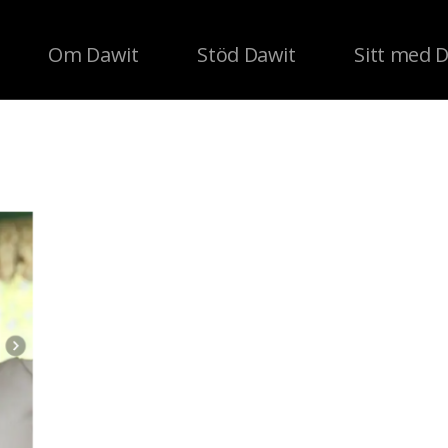
Om Dawit
Stöd Dawit
Sitt med 