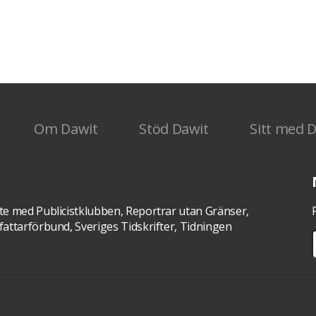
med
Om Dawit
Stöd Dawit
Sitt med 
te med Publicistklubben, Reportrar utan Gränser,
attarförbund, Sveriges Tidskrifter, Tidningen