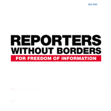
journalisternas fall under förhandlingarna i EU. För några månader sedan beslöt EU att ge
Eritrea två miljarder kronor i bistånd. Läs hela artikeln i Göteborgs-Posten här.
Läs mer