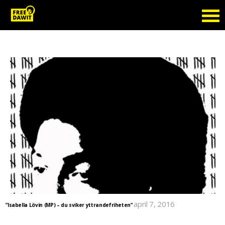
Tag Archive: EU
april 7, 2016
”Isabella Lövin (MP) – du sviker yttrandefriheten”
Björn Tunbäck, styrelseledamot i Reportrar utan Gränser skriver i GP och kritiserar Isabella
Lövin (MP) för att hon inte lyfte Dawit Isaaks och de andra eritreanska fängslade