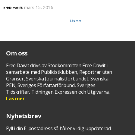
mars 15, 2016
Kritik mot EU
I gårdagens Göteborgsposten skriver Björn Tunbäck, journalist & styrelseledamot i Reportrar
Utan Gränser, en debattartikel med anledning av att om två veckor kommer en ny FN-
rapport om läget för mänskliga rättigheter i Eritrea.
Läs mer
Om oss
Free Dawit drivs av Stödkommitten Free Dawit i
samarbete med Publicistklubben, Reportrar utan
Gränser, Svenska Journalistförbundet, Svenska
PEN, Sveriges Författarförbund, Sveriges
Tidskrifter, Tidningen Expressen och Utgivarna.
Läs mer
Nyhetsbrev
Fyll i din E-postadress så håller vi dig uppdaterad.