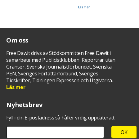
blev ännu ett år. 94 715 besökare var på mässan och endel av dessa hittade fram till
manifestationen för Dawit Isaak. Den pågick i B-hallen.
Läs mer
Om oss
Free Dawit drivs av Stödkommitten Free Dawit i
samarbete med Publicistklubben, Reportrar utan
Gränser, Svenska Journalistförbundet, Svenska
PEN, Sveriges Författarförbund, Sveriges
Tidskrifter, Tidningen Expressen och Utgivarna.
Läs mer
Nyhetsbrev
Fyll i din E-postadress så håller vi dig uppdaterad.