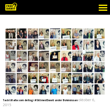
Tag Archive: bokmässan2015
oktober 6,
Tack till alla som deltog i #SittmedDawit under Bokmässan
2015
För tredje året i rad var #SittmedDawit med på Bokmässan i Göteborg. Oerhört sorgligt att det