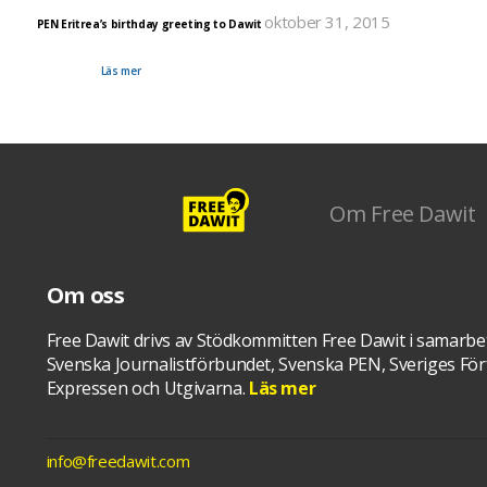
oktober 31, 2015
PEN Eritrea’s birthday greeting to Dawit
PEN Eritrea has on their blog posted a rich and informative article about Dawit Isaak's case. It is
written by Bealfan Tesfay who is an exiled Eritrean journalist who is currently lives and works i
Check it out!
Läs mer
Om Free Dawit
Om oss
Free Dawit drivs av Stödkommitten Free Dawit i samarbe
Svenska Journalistförbundet, Svenska PEN, Sveriges Förf
Expressen och Utgivarna.
Läs mer
info@freedawit.com