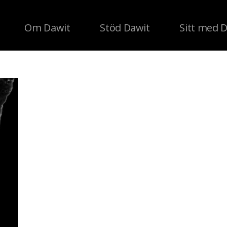
Om Dawit
Stöd Dawit
Sitt med 