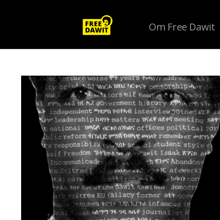
Om Free Dawit
Tag Archive: Bealfan Tesfay