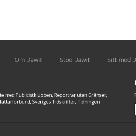
n USA.
Om Dawit
Stöd Dawit
Sitt med 
te med Publicistklubben, Reportrar utan Gränser,
attarförbund, Sveriges Tidskrifter, Tidningen