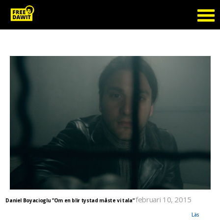
Tag Archive: artist
februari 10, 2015
Daniel Boyacioglu ”Om en blir tystad måste vi tala”
Nästsista enminutsfilmen ur extramaterialet till inspelningen av Fågelsång - Tillsammans för
Dawit Isaak. Texten till låten läses av Daniel Boyacioglu som skrivit de starka fina orden.
Läs