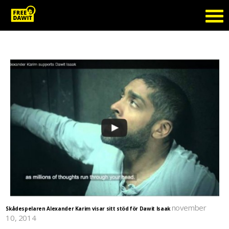
Tag Archive: Alexander Karim
november
Skådespelaren Alexander Karim visar sitt stöd för Dawit Isaak
10, 2014
Se skådespelaren Alexander Karims tankar över att siitta inlåst i ovisshet och isolering så länge