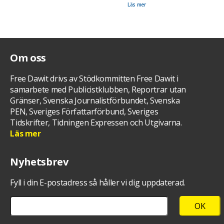
som 13 år. En del av projektet Fågelsång för Dawit Isaak.
Läs mer
Om oss
Free Dawit drivs av Stödkommitten Free Dawit i
samarbete med Publicistklubben, Reportrar utan
Gränser, Svenska Journalistförbundet, Svenska
PEN, Sveriges Författarförbund, Sveriges
Tidskrifter, Tidningen Expressen och Utgivarna.
Läs mer
Nyhetsbrev
Fyll i din E-postadress så håller vi dig uppdaterad.