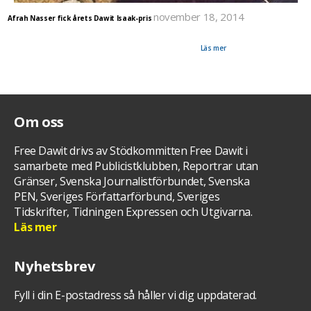
november 18, 2014
Afrah Nasser fick årets Dawit Isaak-pris
Publicistklubbens Västra Krets har sedan 8 år tillbaka årligen delat ut Dawit Isaak-priset på
hans födelsedag. Priset delas ut till någon som verkar i Dawits anda och 2014 gick det till
journalisten Afrah Nasser som lever under politisk asyl i Sverige.
Läs mer
Om oss
Free Dawit drivs av Stödkommitten Free Dawit i
samarbete med Publicistklubben, Reportrar utan
Gränser, Svenska Journalistförbundet, Svenska
PEN, Sveriges Författarförbund, Sveriges
Tidskrifter, Tidningen Expressen och Utgivarna.
Läs mer
Nyhetsbrev
Fyll i din E-postadress så håller vi dig uppdaterad.